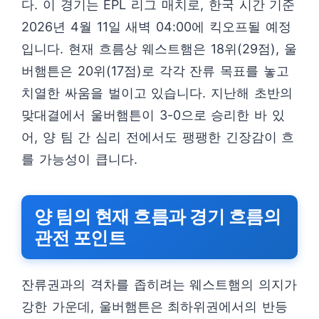
다. 이 경기는 EPL 리그 매치로, 한국 시간 기준
2026년 4월 11일 새벽 04:00에 킥오프될 예정
입니다. 현재 흐름상 웨스트햄은 18위(29점), 울
버햄튼은 20위(17점)로 각각 잔류 목표를 놓고
치열한 싸움을 벌이고 있습니다. 지난해 초반의
맞대결에서 울버햄튼이 3-0으로 승리한 바 있
어, 양 팀 간 심리 전에서도 팽팽한 긴장감이 흐
를 가능성이 큽니다.
양 팀의 현재 흐름과 경기 흐름의
관전 포인트
잔류권과의 격차를 좁히려는 웨스트햄의 의지가
강한 가운데, 울버햄튼은 최하위권에서의 반등