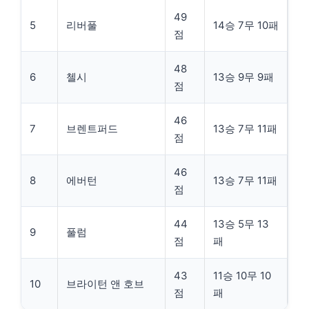
49
5
리버풀
14승 7무 10패
점
48
6
첼시
13승 9무 9패
점
46
7
브렌트퍼드
13승 7무 11패
점
46
8
에버턴
13승 7무 11패
점
44
13승 5무 13
9
풀럼
점
패
43
11승 10무 10
10
브라이턴 앤 호브
점
패