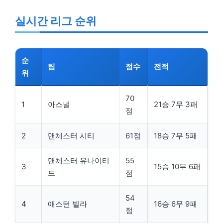
실시간 리그 순위
순
팀
점수
전적
위
70
1
아스널
21승 7무 3패
점
2
맨체스터 시티
61점
18승 7무 5패
맨체스터 유나이티
55
3
15승 10무 6패
드
점
54
4
애스턴 빌라
16승 6무 9패
점