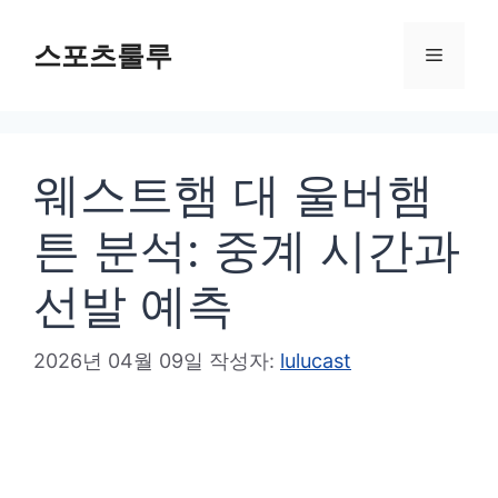
컨
텐
스포츠룰루
메
츠
로
뉴
건
웨스트햄 대 울버햄
너
뛰
튼 분석: 중계 시간과
기
선발 예측
2026년 04월 09일
작성자:
lulucast