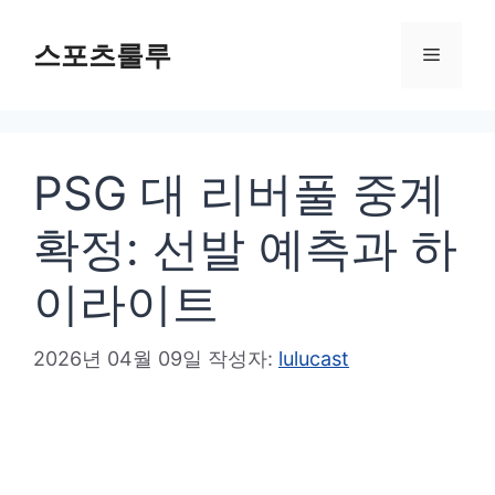
컨
텐
스포츠룰루
메
츠
로
뉴
건
PSG 대 리버풀 중계
너
뛰
확정: 선발 예측과 하
기
이라이트
2026년 04월 09일
작성자:
lulucast